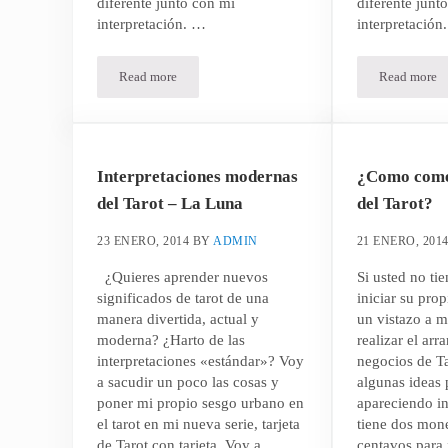
diferente junto con mi
diferente junt
interpretación. …
interpretación
Read more
Read more
Interpretaciones modernas del Tarot – El mundo
Interpr
Interpretaciones modernas
¿Como come
del Tarot – La Luna
del Tarot?
23 ENERO, 2014
BY
ADMIN
21 ENERO, 201
¿Quieres aprender nuevos
Si usted no ti
significados de tarot de una
iniciar su pro
manera divertida, actual y
un vistazo a 
moderna? ¿Harto de las
realizar el arr
interpretaciones «estándar»? Voy
negocios de Ta
a sacudir un poco las cosas y
algunas ideas 
poner mi propio sesgo urbano en
apareciendo in
el tarot en mi nueva serie, tarjeta
tiene dos mon
de Tarot con tarjeta. Voy a
centavos para f