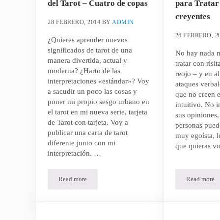
del Tarot – Cuatro de copas
para Tratar 
creyentes
28 FEBRERO, 2014
BY
ADMIN
26 FEBRERO, 2
¿Quieres aprender nuevos
significados de tarot de una
No hay nada m
manera divertida, actual y
tratar con risi
moderna? ¿Harto de las
reojo – y en a
interpretaciones «estándar»? Voy
ataques verbal
a sacudir un poco las cosas y
que no creen e
poner mi propio sesgo urbano en
intuitivo. No 
el tarot en mi nueva serie, tarjeta
sus opiniones,
de Tarot con tarjeta. Voy a
personas puede
publicar una carta de tarot
muy egoísta, l
diferente junto con mi
que quieras v
interpretación. …
Read more
Read more
Interpretaciones modernas del Tarot – Cuatro de copas
La Guía