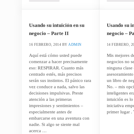
Usando su intuición en su
Usando su in
negocio – Parte II
negocio – Pa
16 FEBRERO, 2014
BY
ADMIN
14 FEBRERO, 2
Aquí está cómo usted puede
Mis mejores d
comenzar a hacer precisamente
negocios no s
eso: RESPIRAR. Cuanto más
ninguna clase 
centrado estés, más precisos
asesoramiento
serán sus instintos. El pánico rara
un libro de ne
vez conduce a nada, salvo las
No. – mis opc
decisiones impulsivas. Preste
inteligentes e
atención a las primeras
intuición es lo
impresiones y sentimientos –
iniciativa empr
especialmente antes de
primer lugar .
embarcarse en una aventura con
nadie. Si algo se siente mal
acerca …