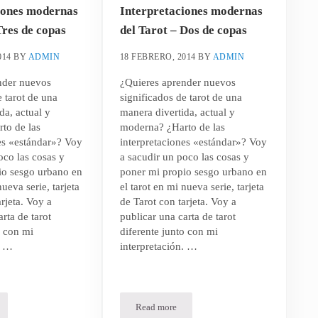
iones modernas
Interpretaciones modernas
Tres de copas
del Tarot – Dos de copas
014
BY
ADMIN
18 FEBRERO, 2014
BY
ADMIN
nder nuevos
¿Quieres aprender nuevos
e tarot de una
significados de tarot de una
da, actual y
manera divertida, actual y
to de las
moderna? ¿Harto de las
es «estándar»? Voy
interpretaciones «estándar»? Voy
oco las cosas y
a sacudir un poco las cosas y
io sesgo urbano en
poner mi propio sesgo urbano en
nueva serie, tarjeta
el tarot en mi nueva serie, tarjeta
arjeta. Voy a
de Tarot con tarjeta. Voy a
rta de tarot
publicar una carta de tarot
o con mi
diferente junto con mi
. …
interpretación. …
Read more
ciones y la Intuición – Parte I
etaciones modernas del Tarot – Tres de copas
Interpretaciones modernas del Tarot – Dos