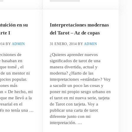
tuición en su
Interpretaciones modernas
rte I
del Tarot – Az de copas
014
BY
ADMIN
31 ENERO, 2014
BY
ADMIN
ecisiones de
¿Quieres aprender nuevos
e basaban en
significados de tarot de una
que tomé , el
manera divertida, actual y
 de un mentor ni
moderna? ¿Harto de las
gocios popular.
interpretaciones «estándar»? Voy
iones más
a sacudir un poco las cosas y
ran » De hecho, mi
poner mi propio sesgo urbano en
 que me llevó a la
el tarot en mi nueva serie, tarjeta
esarial en el
de Tarot con tarjeta. Voy a
 Yo no tenía una …
publicar una carta de tarot
diferente junto con mi
interpretación. …