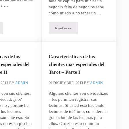
falta de capital para iniciar un
o a …
negocio falta de negocios sabe
cómo miedo a no tener un …
Read more
omenzar el negocio del Tarot?
¿Cómo puedo empezar a leer el tarot prof
cas de los
Características de los
 especiales del
clientes más especiales del
e II
Tarot – Parte I
 2013
BY
ADMIN
29 DICIEMBRE, 2013
BY
ADMIN
con sus clientes.
Algunos clientes son olvidadizos
viedad, ¿no?
– les permiten registrar sus
 no , porque he
lecturas. Si usted está haciendo
 los lectores
lecturas de teléfono, considere la
isamente eso. Su
grabación de las lecturas para
es no es su piscina
ellos. Ofrezco esto como un