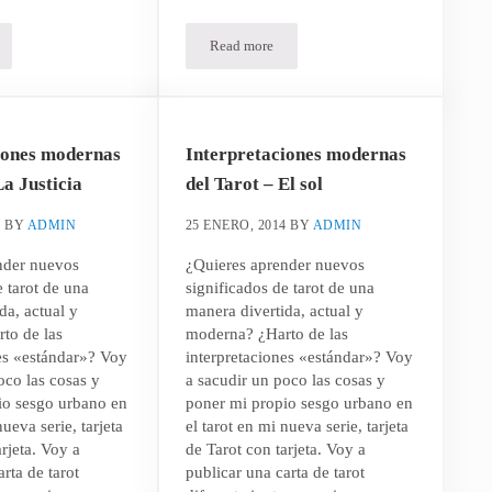
Read more
su intuición en su negocio – Parte I
Interpretaciones modernas del Tarot – Az 
iones modernas
Interpretaciones modernas
La Justicia
del Tarot – El sol
4
BY
ADMIN
25 ENERO, 2014
BY
ADMIN
nder nuevos
¿Quieres aprender nuevos
e tarot de una
significados de tarot de una
da, actual y
manera divertida, actual y
to de las
moderna? ¿Harto de las
es «estándar»? Voy
interpretaciones «estándar»? Voy
oco las cosas y
a sacudir un poco las cosas y
io sesgo urbano en
poner mi propio sesgo urbano en
nueva serie, tarjeta
el tarot en mi nueva serie, tarjeta
arjeta. Voy a
de Tarot con tarjeta. Voy a
rta de tarot
publicar una carta de tarot