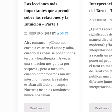
Las lecciones más
Interpretac
importantes que aprendí
del Tarot – 
sobre las relaciones y la
20 FEBRERO, 2
Intuición – Parte I
¿Quieres apre
22 FEBRERO, 2014
BY
ADMIN
significados d
manera diverti
Ah , romance . ¿Cómo nos
moderna? ¿Har
encanta estar en el amor y odio,
interpretacion
cuando las cosas se ponen todos
a sacudir un p
turbia y heartbreaky . A veces
poner mi prop
una situación nos golpea por
el tarot en mi 
sorpresa , pero a menudo,
de Tarot con t
cuando comprobamos nuestro
publicar una ca
intestino , vemos las señales
diferente junt
estaban allí todo el tiempo .
interpretación
Nuestros instintos románticos
nunca nos fallan …
Read more
Read more
Las lecciones más importantes que aprendí sobre las rela
Interpr