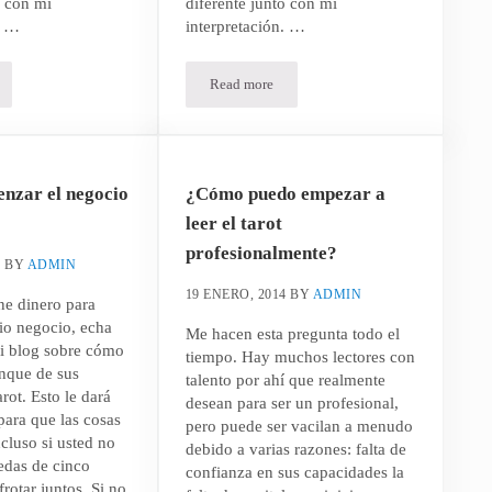
o con mi
diferente junto con mi
. …
interpretación. …
Read more
etaciones modernas del Tarot – La Justicia
Interpretaciones modernas del Tarot – El s
nzar el negocio
¿Cómo puedo empezar a
leer el tarot
profesionalmente?
4
BY
ADMIN
19 ENERO, 2014
BY
ADMIN
ene dinero para
pio negocio, echa
Me hacen esta pregunta todo el
mi blog sobre cómo
tiempo. Hay muchos lectores con
anque de sus
talento por ahí que realmente
rot. Esto le dará
desean para ser un profesional,
para que las cosas
pero puede ser vacilan a menudo
cluso si usted no
debido a varias razones: falta de
edas de cinco
confianza en sus capacidades la
rotar juntos. Si no