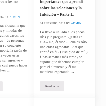
con los no
importantes que aprendí
sobre las relaciones y la
Intuición – Parte II
014
BY
ADMIN
24 FEBRERO, 2014
BY
ADMIN
ás frustrante que
tas y miradas de
Lo llevo a un lado a los pocos
lgunos casos, los
días y le pregunto «¿estás en
es – de personas
ella.» No, él dice … ella es sólo
n su concierto
una chica agradable . Así que
importa la razón de
confié en él . ( Estúpido de mí. )
 a veces estas
Unas semanas más tarde , se
 ser agresivo y
supone que debemos cumplir
o cual puede hacer
para el almuerzo y él me
olver …
mantiene esperando …
Read more
 Profesional Mística para Tratar con los no creyentes
Las lecciones más importantes que aprendí s