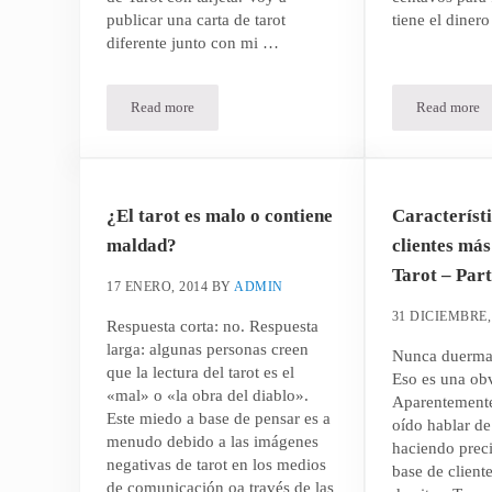
publicar una carta de tarot
tiene el diner
diferente junto con mi …
Read more
Read more
Interpretaciones modernas del Tarot – La Luna
¿Como c
¿El tarot es malo o contiene
Característi
maldad?
clientes más
Tarot – Part
17 ENERO, 2014
BY
ADMIN
31 DICIEMBRE,
Respuesta corta: no. Respuesta
larga: algunas personas creen
Nunca duerma 
que la lectura del tarot es el
Eso es una ob
«mal» o «la obra del diablo».
Aparentemente
Este miedo a base de pensar es a
oído hablar de
menudo debido a las imágenes
haciendo prec
negativas de tarot en los medios
base de client
de comunicación oa través de las