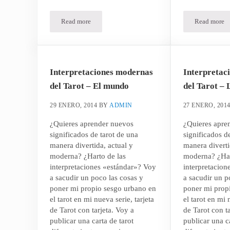
Read more
Read more
Usando su intuición en su negocio – Parte II
Usando 
Interpretaciones modernas
Interpretac
del Tarot – El mundo
del Tarot – 
29 ENERO, 2014
BY
ADMIN
27 ENERO, 201
¿Quieres aprender nuevos
¿Quieres apre
significados de tarot de una
significados d
manera divertida, actual y
manera diverti
moderna? ¿Harto de las
moderna? ¿Har
interpretaciones «estándar»? Voy
interpretacion
a sacudir un poco las cosas y
a sacudir un p
poner mi propio sesgo urbano en
poner mi prop
el tarot en mi nueva serie, tarjeta
el tarot en mi 
de Tarot con tarjeta. Voy a
de Tarot con t
publicar una carta de tarot
publicar una ca