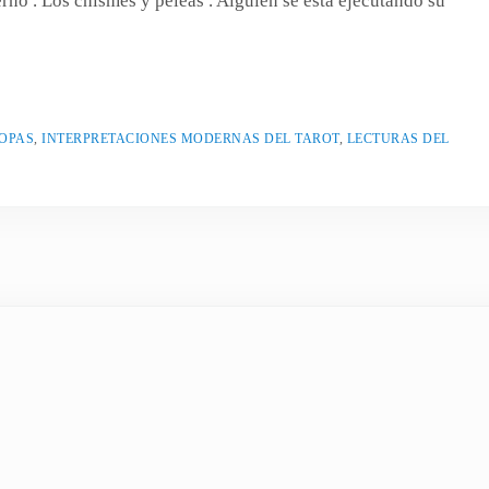
rno . Los chismes y peleas . Alguien se está ejecutando su
COPAS
,
INTERPRETACIONES MODERNAS DEL TAROT
,
LECTURAS DEL