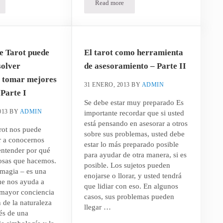
Read more
a del emperador simbología y codificación – Parte II
La carta del emperador simbología y codifi
de Tarot puede
El tarot como herramienta
solver
de asesoramiento – Parte II
 tomar mejores
31 ENERO, 2013
BY
ADMIN
 Parte I
Se debe estar muy preparado Es
013
BY
ADMIN
importante recordar que si usted
está pensando en asesorar a otros
rot nos puede
sobre sus problemas, usted debe
r a conocernos
estar lo más preparado posible
entender por qué
para ayudar de otra manera, si es
osas que hacemos.
posible. Los sujetos pueden
 magia – es una
enojarse o llorar, y usted tendrá
ue nos ayuda a
que lidiar con eso. En algunos
 mayor conciencia
casos, sus problemas pueden
de la naturaleza
llegar …
és de una