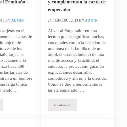
del Ermitaño –
y complementan la carta de
emperador
013
BY
ADMIN
24 FEBRERO, 2013
BY
ADMIN
 tarjetas en el
Al ver al Emperador en una
mente las cartas de
lectura puede significar muchas
ido objeto de
cosas, tales como: la creación de
través de los
una línea de la familia o de un
taño tarjeta se
árbol, el establecimiento de una
 exactamente lo
ruta de acceso y la actitud, el
hizo hace 500
cuidado, la protección, guiando
s las tarjetas de
explicaciones desarrollo,
stran a un hombre
comodidad y alivio, y la ofrenda.
na larga túnica
Como se dijo anteriormente, la
eniendo …
tarjeta emperador …
Read more
e II
eñanzas y virtudes de la carta del Ermitaño – Parte I
Cartas que tienen similitud y complementa