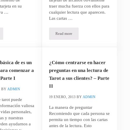
tarjeta en su
traer mucha fuerza con ellos para
 ya …
cualquier lectura que aparecen.
Las cartas …
Read more
erpretar la carta de los Ases En la lectura de Tarot – Parte II
Cómo interpretar la carta de los Ases En la 
básica de es un
¿Cómo centrarse en hacer
para comenzar a
preguntas en una lectura de
Parte I
Tarot a sus clientes? – Parte
II
3
BY
ADMIN
19 ENERO, 2013
BY
ADMIN
e tarot puede
información valiosa
La manera de preguntar
 vidas personales,
Recomiendo que cada persona se
ras y nuestras
permita un tiempo con las cartas
ueden ayudarnos a
antes de la lectura. Esto
decisiones y