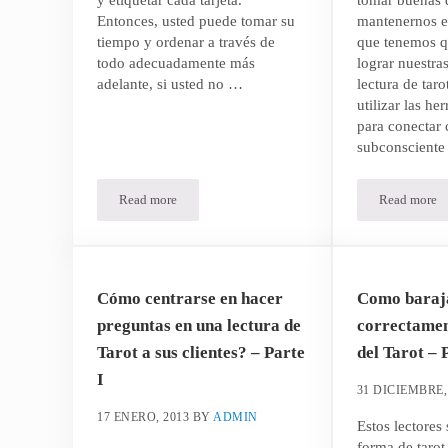
Entonces, usted puede tomar su
mantenernos e
tiempo y ordenar a través de
que tenemos qu
todo adecuadamente más
lograr nuestra
adelante, si usted no …
lectura de tar
utilizar las he
para conectar 
subconsciente 
Read more
Read more
Una lectura básica de es un gran lugar para comenzar a p
Una lec
Cómo centrarse en hacer
Como baraj
preguntas en una lectura de
correctamen
Tarot a sus clientes? – Parte
del Tarot – 
I
31 DICIEMBRE,
17 ENERO, 2013
BY
ADMIN
Estos lectores 
forma de tarot