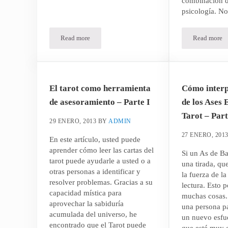
combinación d
psicología. N
Read more
Read more
La lectura de Tarot puede ayudar a resolver problemas y
La lect
El tarot como herramienta
Cómo interp
de asesoramiento – Parte I
de los Ases 
Tarot – Part
29 ENERO, 2013
BY
ADMIN
27 ENERO, 201
En este artículo, usted puede
aprender cómo leer las cartas del
Si un As de Ba
tarot puede ayudarle a usted o a
una tirada, que
otras personas a identificar y
la fuerza de la
resolver problemas. Gracias a su
lectura. Esto p
capacidad mística para
muchas cosas. 
aprovechar la sabiduría
una persona pa
acumulada del universo, he
un nuevo esfue
encontrado que el Tarot puede
que esté muy 