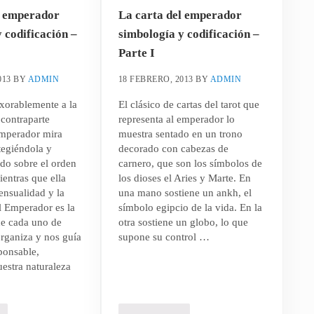
l emperador
La carta del emperador
 codificación –
simbología y codificación –
Parte I
013
BY
ADMIN
18 FEBRERO, 2013
BY
ADMIN
xorablemente a la
El clásico de cartas del tarot que
 contraparte
representa al emperador lo
emperador mira
muestra sentado en un trono
otegiéndola y
decorado con cabezas de
odo sobre el orden
carnero, que son los símbolos de
ientras que ella
los dioses el Aries y Marte. En
sensualidad y la
una mano sostiene un ankh, el
l Emperador es la
símbolo egipcio de la vida. En la
 de cada uno de
otra sostiene un globo, lo que
rganiza y nos guía
supone su control …
ponsable,
estra naturaleza