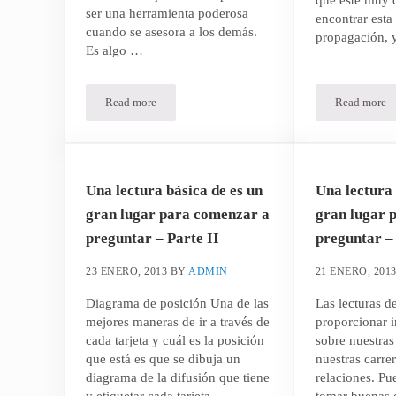
ser una herramienta poderosa
encontrar esta 
cuando se asesora a los demás.
propagación,
Es algo …
Read more
Read more
El tarot como herramienta de asesoramiento – Parte I
Cómo int
Una lectura básica de es un
Una lectura 
gran lugar para comenzar a
gran lugar 
preguntar – Parte II
preguntar – 
23 ENERO, 2013
BY
ADMIN
21 ENERO, 201
Diagrama de posición Una de las
Las lecturas d
mejores maneras de ir a través de
proporcionar 
cada tarjeta y cuál es la posición
sobre nuestras
que está es que se dibuja un
nuestras carre
diagrama de la difusión que tiene
relaciones. P
y etiquetar cada tarjeta.
tomar buenas 