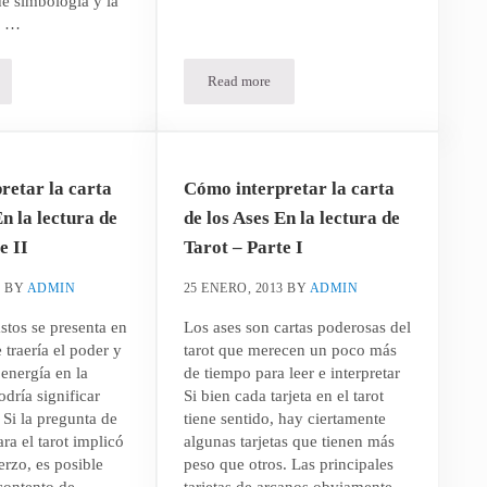
e simbología y la
o …
Read more
 tomar mejores decisiones – Parte II
ura de Tarot puede ayudar a resolver problemas y tomar mejores decisiones – Parte I
El tarot como herramienta de asesoramiento
retar la carta
Cómo interpretar la carta
En la lectura de
de los Ases En la lectura de
e II
Tarot – Parte I
3
BY
ADMIN
25 ENERO, 2013
BY
ADMIN
stos se presenta en
Los ases son cartas poderosas del
 traería el poder y
tarot que merecen un poco más
 energía en la
de tiempo para leer e interpretar
odría significar
Si bien cada tarjeta en el tarot
Si la pregunta de
tiene sentido, hay ciertamente
ra el tarot implicó
algunas tarjetas que tienen más
rzo, es posible
peso que otros. Las principales
contento de
tarjetas de arcanos obviamente