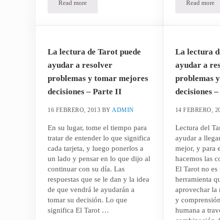
Read more
Read more
El Misterio de la carta del Emperador del Tarot
La cart
La lectura de Tarot puede
La lectura 
ayudar a resolver
ayudar a re
problemas y tomar mejores
problemas y
decisiones – Parte II
decisiones –
16 FEBRERO, 2013
BY
ADMIN
14 FEBRERO, 2
En su lugar, tome el tiempo para
Lectura del Ta
tratar de entender lo que significa
ayudar a llega
cada tarjeta, y luego ponerlos a
mejor, y para 
un lado y pensar en lo que dijo al
hacemos las c
continuar con su día. Las
El Tarot no es
respuestas que se le dan y la idea
herramienta q
de que vendrá le ayudarán a
aprovechar la
tomar su decisión. Lo que
y comprensión 
significa El Tarot …
humana a trav