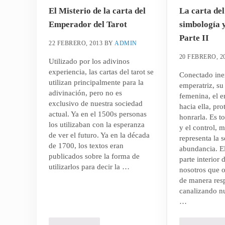
El Misterio de la carta del
La carta de
Emperador del Tarot
simbología y
Parte II
22 FEBRERO, 2013
BY
ADMIN
20 FEBRERO, 2
Utilizado por los adivinos
experiencia, las cartas del tarot se
Conectado ine
utilizan principalmente para la
emperatriz, su
adivinación, pero no es
femenina, el 
exclusivo de nuestra sociedad
hacia ella, pr
actual. Ya en el 1500s personas
honrarla. Es t
los utilizaban con la esperanza
y el control, m
de ver el futuro. Ya en la década
representa la 
de 1700, los textos eran
abundancia. E
publicados sobre la forma de
parte interior
utilizarlos para decir la …
nosotros que o
de manera res
canalizando nu
…