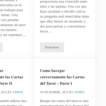
proporciona una conexión entre
nfocados en lo
ellos y las tarjetas. Una vez que
e trabajar para
haya ayudado a decidir cuál es
s metas. Una
su pregunta será usted debe dejar
ot nos permite
que ellos tienen un momento o
rramientas de tarot
dos para pensar y concentrarse
con nuestro
hacia …
y ser espiritual …
Read more
reguntar – Parte II
tura básica de es un gran lugar para comenzar a preguntar – Parte I
¿Cómo centrarse en hacer preguntas en una l
ar
Como barajar
te las Cartas
correctamente las Cartas
Parte II
del Tarot – Parte I
 2012
BY
ADMIN
29 DICIEMBRE, 2012
BY
ADMIN
suelen utilizar una
Barajar las cartas del tarot es una
 que implica un
parte importante de la lectura del