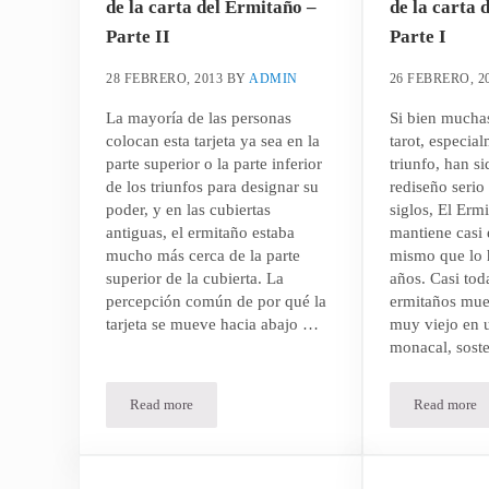
de la carta del Ermitaño –
de la carta 
Parte II
Parte I
28 FEBRERO, 2013
BY
ADMIN
26 FEBRERO, 2
La mayoría de las personas
Si bien muchas
colocan esta tarjeta ya sea en la
tarot, especial
parte superior o la parte inferior
triunfo, han s
de los triunfos para designar su
rediseño serio 
poder, y en las cubiertas
siglos, El Ermi
antiguas, el ermitaño estaba
mantiene casi
mucho más cerca de la parte
mismo que lo 
superior de la cubierta. La
años. Casi toda
percepción común de por qué la
ermitaños mue
tarjeta se mueve hacia abajo …
muy viejo en u
monacal, sost
Read more
Read more
Las enseñanzas y virtudes de la carta del Ermitaño – Part
Las ens