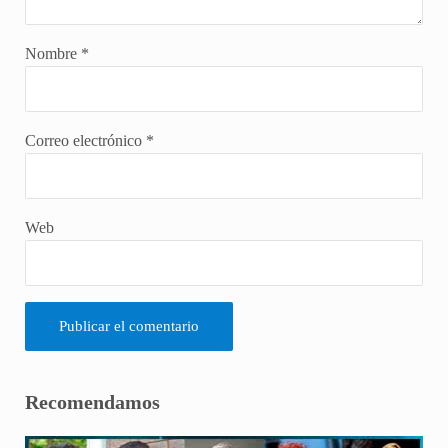
Nombre
*
Correo electrónico
*
Web
Sidebar
Recomendamos