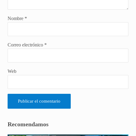
Nombre
*
Correo electrónico
*
Web
Sidebar
Recomendamos