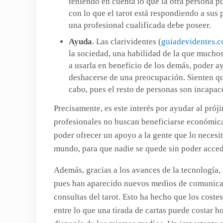
teniendo en cuenta lo que la otra persona p
con lo que el tarot está respondiendo a sus 
una profesional cualificada debe poseer.
Ayuda
. Las clarividentes (
guiadevidentes.
la sociedad, una habilidad de la que muchos
a usarla en beneficio de los demás, poder a
deshacerse de una preocupación. Sienten que
cabo, pues el resto de personas son incapace
Precisamente, es este interés por ayudar al próji
profesionales no buscan beneficiarse económicam
poder ofrecer un apoyo a la gente que lo necesit
mundo, para que nadie se quede sin poder acceder
Además, gracias a los avances de la tecnología,
pues han aparecido nuevos medios de comunicac
consultas del tarot. Esto ha hecho que los cost
entre lo que una tirada de cartas puede costar h