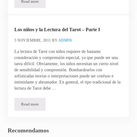
Read more
Los niños y la Lectura del Tarot – Parte II
Los niños y la Lectura del Tarot – Parte I
5 NOVIEMBRE, 2011
BY
ADMIN
La lectura de Tarot con niños requiere de bastante
consideración y comprensión especial, ya que puede ser una
tarea difícil. Obviamente, los niños necesitan un cierto nivel
de sensibilidad y comprensión. Bombardearlos con
sofisticadas teorías o interpretaciones puede ser confuso e
intimidante y abrumador. En general, el tipo tradicional de la
lectura de Tarot debe …
Read more
Los niños y la Lectura del Tarot – Parte I
Sidebar
Recomendamos