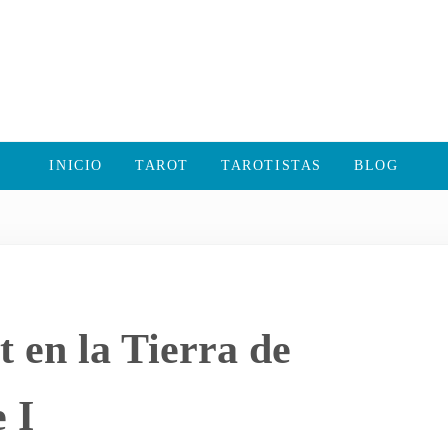
INICIO
TAROT
TAROTISTAS
BLOG
t en la Tierra de
 I