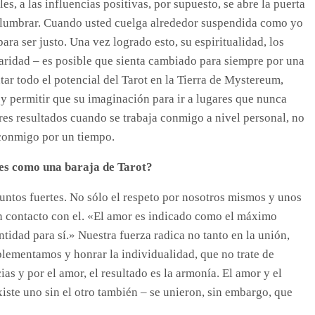
es, a las influencias positivas, por supuesto, se abre la puerta
islumbrar. Cuando usted cuelga alrededor suspendida como yo
 para ser justo. Una vez logrado esto, su espiritualidad, los
claridad – es posible que sienta cambiado para siempre por una
r todo el potencial del Tarot en la Tierra de Mystereum,
 y permitir que su imaginación para ir a lugares que nunca
ores resultados cuando se trabaja conmigo a nivel personal, no
 conmigo por un tiempo.
tes como una baraja de Tarot?
untos fuertes. No sólo el respeto por nosotros mismos y unos
en contacto con el. «El amor es indicado como el máximo
ntidad para sí.» Nuestra fuerza radica no tanto en la unión,
plementamos y honrar la individualidad, que no trate de
s y por el amor, el resultado es la armonía. El amor y el
iste uno sin el otro también – se unieron, sin embargo, que